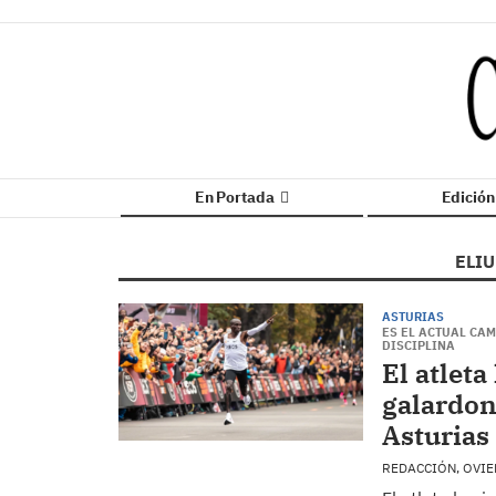
En Portada
Edició
ELI
ASTURIAS
ES EL ACTUAL CA
DISCIPLINA
El atlet
galardon
Asturias
REDACCIÓN, OVI