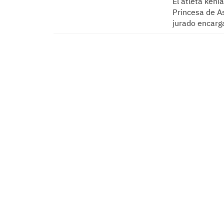
El atleta keni
Princesa de A
jurado encarg