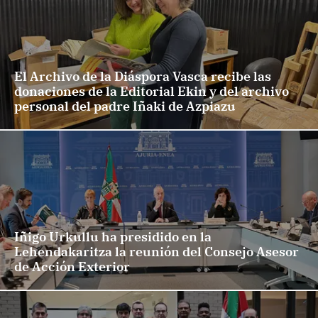
El Archivo de la Diáspora Vasca recibe las
donaciones de la Editorial Ekin y del archivo
personal del padre Iñaki de Azpiazu
Iñigo Urkullu ha presidido en la
Lehendakaritza la reunión del Consejo Asesor
de Acción Exterior