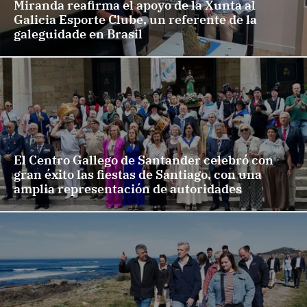
Miranda reafirma el apoyo de la Xunta al
Galicia Esporte Clube, un referente de la
galeguidade en Brasil
El Centro Gallego de Santander celebró con
gran éxito las fiestas de Santiago, con una
amplia representación de autoridades