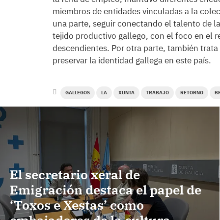
miembros de entidades vinculadas a la colec
una parte, seguir conectando el talento de la
tejido productivo gallego, con el foco en el 
descendientes. Por otra parte, también trata 
preservar la identidad gallega en este país.
GALLEGOS
LA
XUNTA
TRABAJO
RETORNO
B
El secretario xeral de
Emigración destaca el papel de
‘Toxos e Xestas’ como
embajadores de la cultura