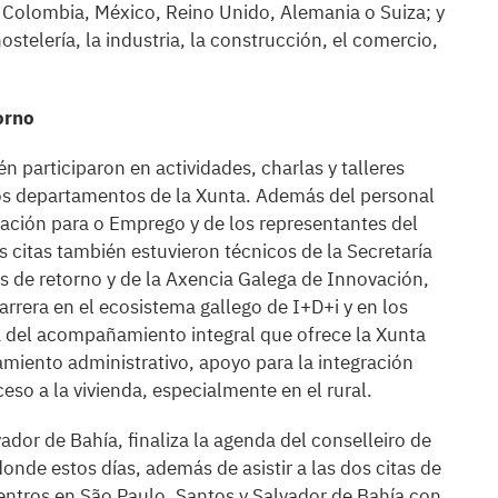
, Colombia, México, Reino Unido, Alemania o Suiza; y
telería, la industria, la construcción, el comercio,
orno
én participaron en actividades, charlas y talleres
tos departamentos de la Xunta. Además del personal
cación para o Emprego y de los representantes del
as citas también estuvieron técnicos de la Secretaría
s de retorno y de la Axencia Galega de Innovación,
rrera en el ecosistema gallego de I+D+i y en los
a del acompañamiento integral que ofrece la Xunta
miento administrativo, apoyo para la integración
cceso a la vivienda, especialmente en el rural.
vador de Bahía, finaliza la agenda del conselleiro de
nde estos días, además de asistir a las dos citas de
entros en São Paulo, Santos y Salvador de Bahía con