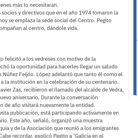
uienes más lo necesitaran.
s socios y directivos que en el año 1974 tomaron la
hoy se emplaza la sede social del Centro. Pegito
compañan al centro, dándole vida.
o felicitó a los vedreses con motivo de la
echó la oportunidad para hacerles llegar un saludo
to Núñez Feijóo. López adelantó que tanto él como el
 la institución en la celebración de su centenario.
 Javier Zas, recibieron el llamado del alcalde de Vedra,
nuevo aniversario. Durante la conversación
in de año visitará nuevamente la entidad.
 esta publicación, está participando activamente en
ario. Este año, señaló, organizó una muestra
oquia y de la Asociación que reunió a los emigrantes
abe recordar, explicó Pegito a ‘Galicia en el