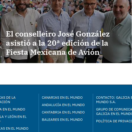
El conselleiro José González
asistió a la 20ª edición de la
Fiesta Mexicana de Avión
AS DE LA
CANARIAS EN EL MUNDO
CONTACTO: GALICIA 
ACIÓN
MUNDO S.A.
ANDALUCÍA EN EL MUNDO
A EN EL MUNDO
GRUPO DE COMUNIC
CANTABRIA EN EL MUNDO
GALICIA EN EL MUNDO
LA Y LEÓN EN EL
BALEARES EN EL MUNDO
O
POLÍTICA DE PRIVAC
IAS EN EL MUNDO