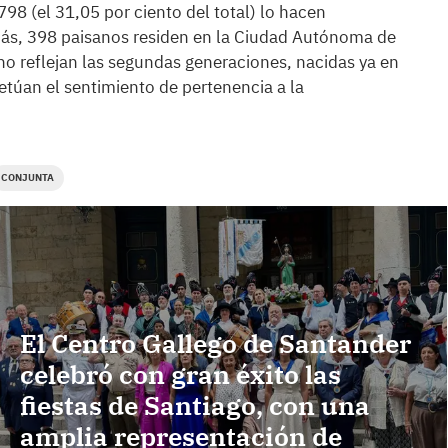
798 (el 31,05 por ciento del total) lo hacen
más, 398 paisanos residen en la Ciudad Autónoma de
no reflejan las segundas generaciones, nacidas ya en
etúan el sentimiento de pertenencia a la
CONJUNTA
El Centro Gallego de Santander
celebró con gran éxito las
fiestas de Santiago, con una
amplia representación de