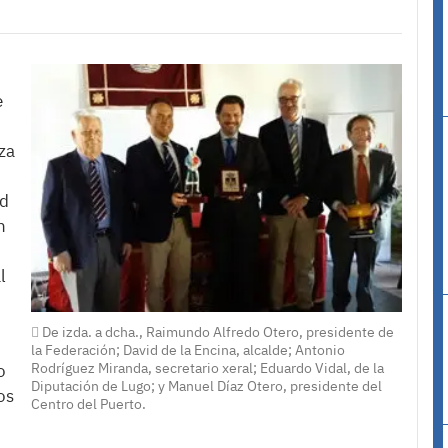
e
za
ad
n
l
De izda. a dcha., Raimundo Alfredo Otero, presidente de
o
la Federación; David de la Encina, alcalde; Antonio
Rodríguez Miranda, secretario xeral; Eduardo Vidal, de la
o
Diputación de Lugo; y Manuel Díaz Otero, presidente del
os
Centro del Puerto.