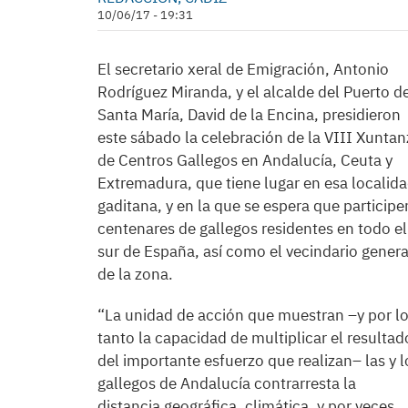
10/06/17 - 19:31
El secretario xeral de Emigración, Antonio
Rodríguez Miranda, y el alcalde del Puerto d
Santa María, David de la Encina, presidieron
este sábado la celebración de la VIII Xuntan
de Centros Gallegos en Andalucía, Ceuta y
Extremadura, que tiene lugar en esa localid
gaditana, y en la que se espera que participe
centenares de gallegos residentes en todo el
sur de España, así como el vecindario genera
de la zona.
“La unidad de acción que muestran –y por l
tanto la capacidad de multiplicar el resultad
del importante esfuerzo que realizan– las y l
gallegos de Andalucía contrarresta la
distancia geográfica, climática, y por veces