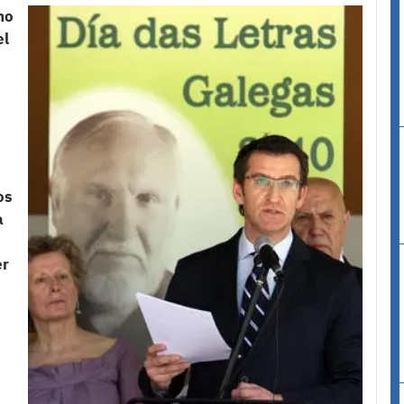
no
el
os
a
er