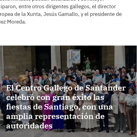
iparon, entre otros dirigentes gallegos, el director
ropea de la Xunta, Jesús Gamallo, y el presidente de
dez Moreda.
El Centro Gallego de Santander
celebró con gran éxito las
fiestas de Santiago, con una
amplia representación de
autoridades