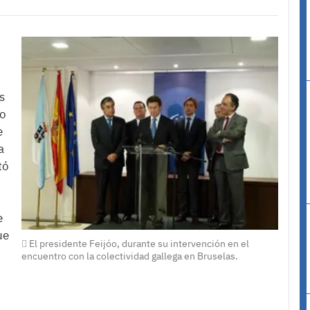
s
so
e
a
tó
e
ue
El presidente Feijóo, durante su intervención en el
encuentro con la colectividad gallega en Bruselas.