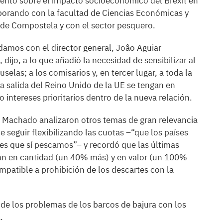
to sobre el impacto socioeconómico del Brexit en
laborando con la facultad de Ciencias Económicas y
 de Compostela y con el sector pesquero.
amos con el director general, Joâo Aguiar
ijo, a lo que añadió la necesidad de sensibilizar al
elas; a los comisarios y, en tercer lugar, a toda la
 salida del Reino Unido de la UE se tengan en
 intereses prioritarios dentro de la nueva relación.
r Machado analizaron otros temas de gran relevancia
 seguir flexibilizando las cuotas –“que los países
ses que sí pescamos”– y recordó que las últimas
an en cantidad (un 40% más) y en valor (un 100%
mpatible a prohibición de los descartes con la
de los problemas de los barcos de bajura con los
.