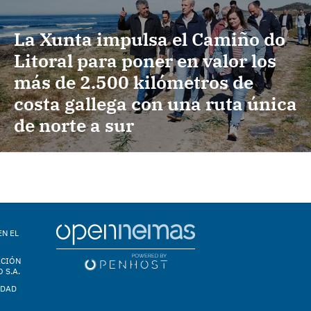
La Xunta impulsa el Camiño do
Litoral para poner en valor los
más de 2.500 kilómetros de
costa gallega con una ruta única
de norte a sur
EN EL
ACIÓN
 S.A.
IDAD