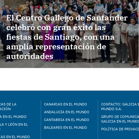
El Centro Gallego de Santander
celebró con gran éxito las
fiestas de Santiago, con una
amplia representación de
autoridades
AS DE LA
CANARIAS EN EL MUNDO
CONTACTO: GALICIA 
ACIÓN
MUNDO S.A.
ANDALUCÍA EN EL MUNDO
A EN EL MUNDO
GRUPO DE COMUNIC
CANTABRIA EN EL MUNDO
GALICIA EN EL MUNDO
LA Y LEÓN EN EL
BALEARES EN EL MUNDO
O
POLÍTICA DE PRIVAC
IAS EN EL MUNDO