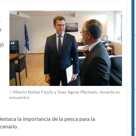
r
e
gó
Alberto Núñez Feijóo y Joao Aguiar Machado, durante su
encuentro.
estaca la importancia de la pesca para la
cenario.