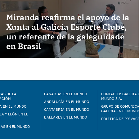
Miranda reafirma el apoyo de la
Xunta al Galicia Esporte Clube,
un referente de la galeguidade
en Brasil
AS DE LA
CANARIAS EN EL MUNDO
CONTACTO: GALICIA 
ACIÓN
MUNDO S.A.
ANDALUCÍA EN EL MUNDO
A EN EL MUNDO
GRUPO DE COMUNIC
CANTABRIA EN EL MUNDO
GALICIA EN EL MUNDO
LA Y LEÓN EN EL
BALEARES EN EL MUNDO
O
POLÍTICA DE PRIVAC
IAS EN EL MUNDO