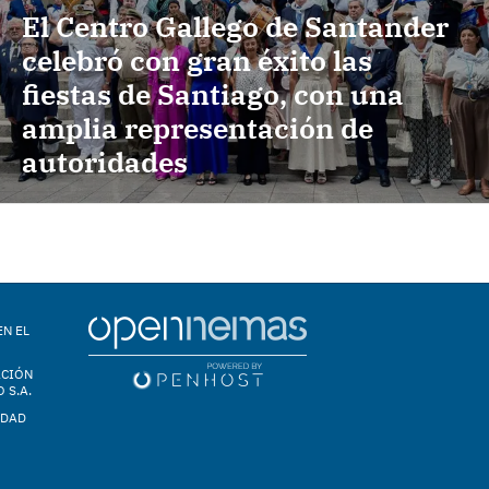
El Centro Gallego de Santander
celebró con gran éxito las
fiestas de Santiago, con una
amplia representación de
autoridades
EN EL
ACIÓN
 S.A.
IDAD