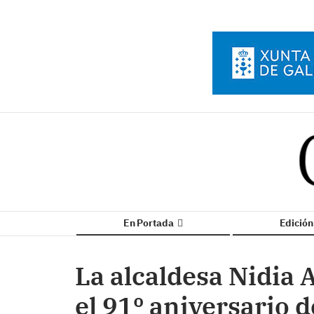
En Portada
Edició
La alcaldesa Nidia 
el 91º aniversario d