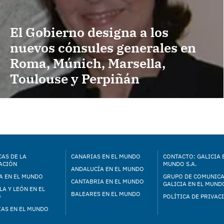
El Gobierno designa a los
nuevos cónsules generales en
Roma, Múnich, Marsella,
Toulouse y Perpiñán
AS DE LA
CANARIAS EN EL MUNDO
CONTACTO: GALICIA 
ACIÓN
MUNDO S.A.
ANDALUCÍA EN EL MUNDO
A EN EL MUNDO
GRUPO DE COMUNIC
CANTABRIA EN EL MUNDO
GALICIA EN EL MUNDO
LA Y LEÓN EN EL
BALEARES EN EL MUNDO
O
POLÍTICA DE PRIVAC
IAS EN EL MUNDO