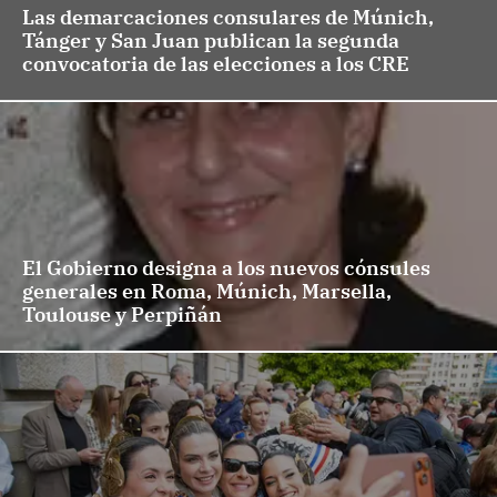
Las demarcaciones consulares de Múnich,
Tánger y San Juan publican la segunda
convocatoria de las elecciones a los CRE
El Gobierno designa a los nuevos cónsules
generales en Roma, Múnich, Marsella,
Toulouse y Perpiñán