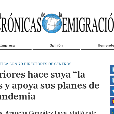
n Impresa
Opinión
Hemerote
ÁTICA CON 70 DIRECTORES DE CENTROS
riores hace suya “la
s y apoya sus planes de
andemia
s, Arancha González Laya, visitó este