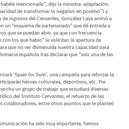
 habéis mencionado”, dijo la ministra: adaptación,
apacidad de transformar lo negativo en positivo”) y
ón de ingresos del Cervantes, González Laya animó a
 con un “esquema de partenariado” que dé entrada a
tros que se puedan abrir, ya que con frecuencia
 con los que hablo” le solicitan la apertura de
ara que no ver disminuida nuestra capacidad para
diplomacia española tras declarar que “sois una de las
ará ‘Spain for Sure’, una campaña para reforzar la
ticiparán héroes culturales, deportivos, etc. Por
archa un grupo de trabajo que estudiará diversas
dico del Instituto Cervantes, el refuerzo de las
es colaboradores, entre otros asuntos que le planteó
 comunicación ha sido muy importante, hemos