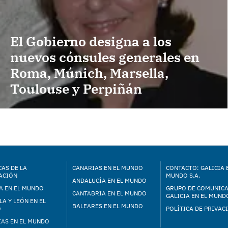
El Gobierno designa a los
nuevos cónsules generales en
Roma, Múnich, Marsella,
Toulouse y Perpiñán
AS DE LA
CANARIAS EN EL MUNDO
CONTACTO: GALICIA 
ACIÓN
MUNDO S.A.
ANDALUCÍA EN EL MUNDO
A EN EL MUNDO
GRUPO DE COMUNIC
CANTABRIA EN EL MUNDO
GALICIA EN EL MUNDO
LA Y LEÓN EN EL
BALEARES EN EL MUNDO
O
POLÍTICA DE PRIVAC
IAS EN EL MUNDO