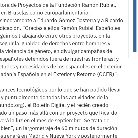
ctora de Proyectos de la Fundación Ramón Rubial,
a en Bruselas como europarlamentario.
sinceramente a Eduardo Gómez Basterra y a Ricardo
edicación. “Gracias a ellos Ramón Rubial-Españoles
uimos trabajando entre otros proyectos, en la
seguir la igualdad de derechos entre hombres y
la violencia de género, en divulgar campañas de
españoles detenidos fuera de nuestras fronteras; y
ietudes y necesidades de los españoles en el exterior
dadanía Española en el Exterior y Retorno (OCER)”,
nces tecnológicos por lo que se han podido llevar
 y puntualmente de todas las actividades de la
o.org), el Boletín Digital y el recién creado
o un paso más allá con un proyecto que Ricardo
erá la luz en el mes de septiembre. Se trata del
ien”, un largometraje de 60 minutos de duración
e estrenará en Madrid y Nueva York y posteriormente