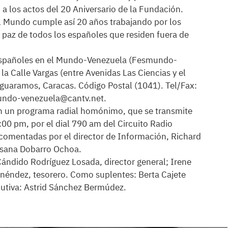
 a los actos del 20 Aniversario de la Fundación.
 Mundo cumple así 20 años trabajando por los
la paz de todos los españoles que residen fuera de
Españoles en el Mundo-Venezuela (Fesmundo-
a Calle Vargas (entre Avenidas Las Ciencias y el
guaramos, Caracas. Código Postal (1041). Tel/Fax:
mundo-venezuela@cantv.net.
 un programa radial homónimo, que se transmite
00 pm, por el dial 790 am del Circuito Radio
comentadas por el director de Información, Richard
usana Dobarro Ochoa.
ándido Rodríguez Losada, director general; Irene
néndez, tesorero. Como suplentes: Berta Cajete
cutiva: Astrid Sánchez Bermúdez.