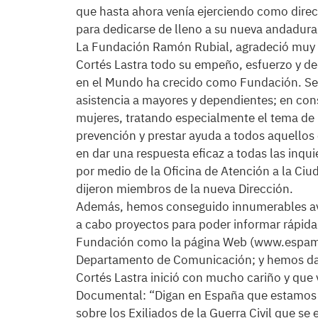
que hasta ahora venía ejerciendo como dire
para dedicarse de lleno a su nueva andadur
La Fundación Ramón Rubial, agradeció muy 
Cortés Lastra todo su empeño, esfuerzo y d
en el Mundo ha crecido como Fundación. Seg
asistencia a mayores y dependientes; en con
mujeres, tratando especialmente el tema de 
prevención y prestar ayuda a todos aquellos 
en dar una respuesta eficaz a todas las inqu
por medio de la Oficina de Atención a la Ciu
dijeron miembros de la nueva Dirección.
Además, hemos conseguido innumerables ava
a cabo proyectos para poder informar rápida
Fundación como la página Web (www.espamund
Departamento de Comunicación; y hemos dad
Cortés Lastra inició con mucho cariño y que v
Documental: “Digan en España que estamos b
sobre los Exiliados de la Guerra Civil que s