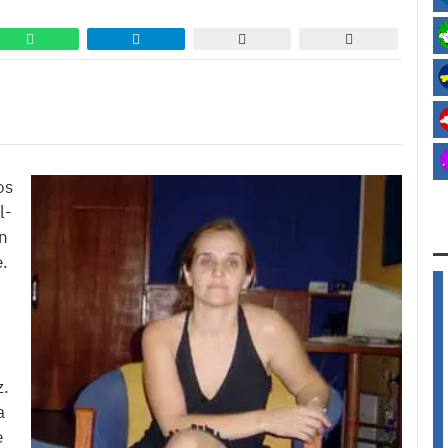
os
l-
n
e.
z.
a
e