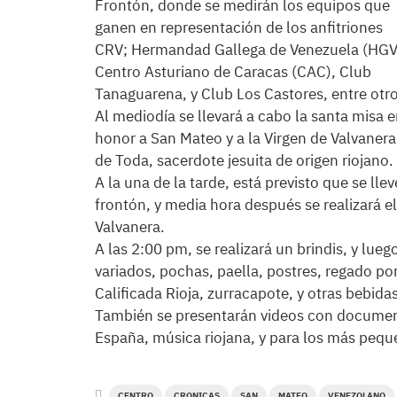
Frontón, donde se medirán los equipos que
ganen en representación de los anfitriones
CRV; Hermandad Gallega de Venezuela (HGV
Centro Asturiano de Caracas (CAC), Club
Tanaguarena, y Club Los Castores, entre otro
Al mediodía se llevará a cabo la santa misa 
honor a San Mateo y a la Virgen de Valvanera
de Toda, sacerdote jesuita de origen riojano.
A la una de la tarde, está previsto que se ll
frontón, y media hora después se realizará el
Valvanera.
A las 2:00 pm, se realizará un brindis, y lue
variados, pochas, paella, postres, regado 
Calificada Rioja, zurracapote, y otras bebidas
También se presentarán videos con documenta
España, música riojana, y para los más pequ
CENTRO
CRONICAS
SAN
MATEO
VENEZOLANO