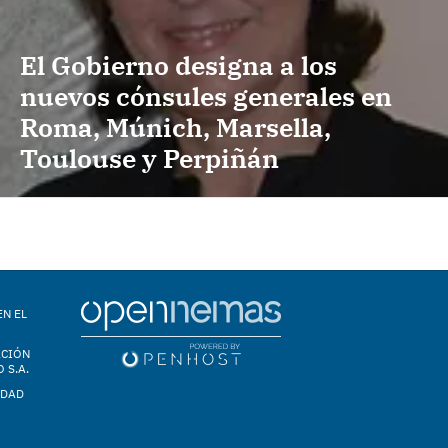
El Gobierno designa a los
nuevos cónsules generales en
Roma, Múnich, Marsella,
Toulouse y Perpiñán
EN EL
ACIÓN
 S.A.
IDAD