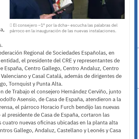
El consejero –1º por la dcha– escucha las palabras del
a,
párroco en la inauguración de las nuevas instalaciones.
s.
Federación Regional de Sociedades Españolas, en
entidad, el presidente del CRE y representantes de
de España, Centro Gallego, Centro Andaluz, Centro
 Valenciano y Casal Catalá, además de dirigentes de
go, Tornquist y Punta Alta.
ión de Trabajo el consejero Hernández Cerviño, junto
 Rodolfo Asensio, de Casa de España, atendieron a la
 prensa, el párroco Horacio Furch bendijo las nuevas
o al presidente de Casa de España, cortaron las
 cuatro nuevas oficinas ubicadas en la planta alta
ntros Gallego, Andaluz, Castellano y Leonés y Casa