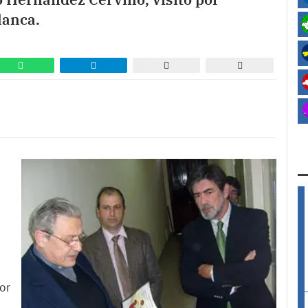
lanca.
or