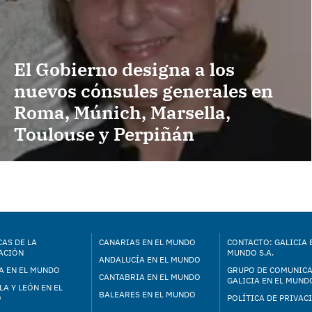
El Gobierno designa a los
nuevos cónsules generales en
Roma, Múnich, Marsella,
Toulouse y Perpiñán
AS DE LA
CANARIAS EN EL MUNDO
CONTACTO: GALICIA 
ACIÓN
MUNDO S.A.
ANDALUCÍA EN EL MUNDO
A EN EL MUNDO
GRUPO DE COMUNIC
CANTABRIA EN EL MUNDO
GALICIA EN EL MUNDO
LA Y LEÓN EN EL
BALEARES EN EL MUNDO
O
POLÍTICA DE PRIVAC