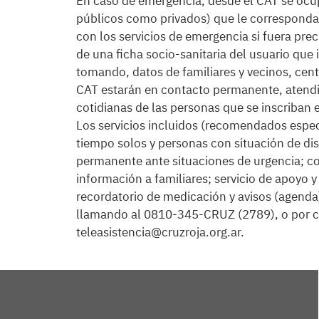
En caso de emergencia, desde el CAT se ocup
públicos como privados) que le correspondan
con los servicios de emergencia si fuera prec
de una ficha socio-sanitaria del usuario que
tomando, datos de familiares y vecinos, cen
CAT estarán en contacto permanente, atendi
cotidianas de las personas que se inscriban e
Los servicios incluidos (recomendados esp
tiempo solos y personas con situación de di
permanente ante situaciones de urgencia; co
información a familiares; servicio de apoyo 
recordatorio de medicación y avisos (agenda)
llamando al 0810-345-CRUZ (2789), o por cor
teleasistencia@cruzroja.org.ar.