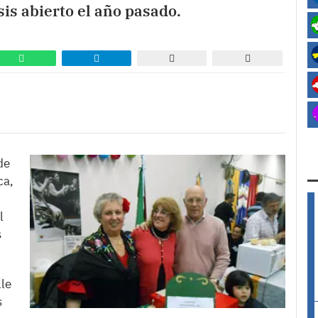
is abierto el año pasado.
de
ca,
l
s
le
s