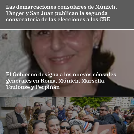
Las demarcaciones consulares de Múnich,
Tánger y San Juan publican la segunda
convocatoria de las elecciones a los CRE
El Gobierno designa a los nuevos cónsules
generales en Roma, Múnich, Marsella,
Toulouse y Perpiñán