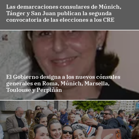
Las demarcaciones consulares de Múnich,
Tánger y San Juan publican la segunda
convocatoria de las elecciones a los CRE
El Gobierno designa a los nuevos cónsules
generales en Roma, Múnich, Marsella,
Toulouse y Perpiñán