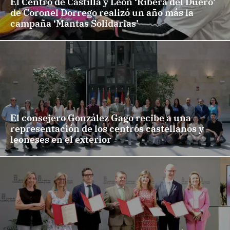
El Centro de Castilla y León ‘Ribera del Duero’
de Coronel Dorrego realizó un año más la
campaña ‘Mantas Solidarias’
El consejero González Gago recibe a una
representación de los centros castellanos y
leoneses en el exterior