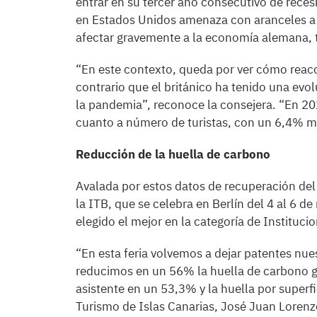
entrar en su tercer año consecutivo de reces
en Estados Unidos amenaza con aranceles a 
afectar gravemente a la economía alemana, t
“En este contexto, queda por ver cómo reacc
contrario que el británico ha tenido una evo
la pandemia”, reconoce la consejera. “En 20
cuanto a número de turistas, con un 6,4% m
Reducción de la huella de carbono
Avalada por estos datos de recuperación de
la ITB, que se celebra en Berlín del 4 al 6 d
elegido el mejor en la categoría de Institu
“En esta feria volvemos a dejar patentes nue
reducimos en un 56% la huella de carbono gl
asistente en un 53,3% y la huella por superfi
Turismo de Islas Canarias, José Juan Lorenz