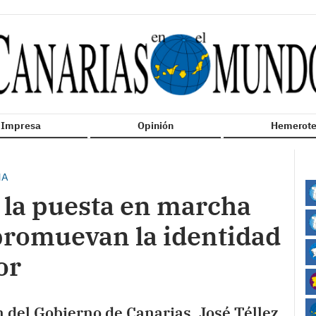
n Impresa
Opinión
Hemerote
NA
 la puesta en marcha
promuevan la identidad
or
n del Gobierno de Canarias, José Téllez