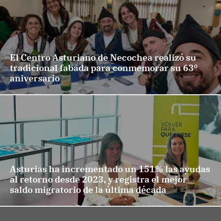
El Centro Asturiano de Necochea realizó su
tradicional fabada para conmemorar su 63º
aniversario
Asturias ha incrementado un 151% las ayudas
al retorno desde 2023, y registra el mejor
saldo migratorio de la última década