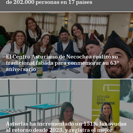
de 202.000 personas en 17 países
El Centro Asturiano de Necochea realizó su
tradicional fabada para conmemorar su 63º
aniversario
Asturias ha incrementado un 151% las ayudas
al retorno desde 2023, y registra el mejor