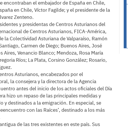
 se encontraban el embajador de España en Chile,
aña en Chile, Víctor Fagilde; y el presidente de la
lvarez Zenteno.
identes y presidentas de Centros Asturianos del
ternacional de Centros Asturianos, FICA-América,
 de la Colectividad Asturiana de Valparaíso, Ramón
 Santiago, Carmen de Diego; Buenos Aires, José
os Aires, Venancio Blanco; Mendoza, Rosa María
goria Ríos; La Plata, Corsino González; Rosario,
íguez.
entros Asturianos, encabezados por el
al, la consejera y la directora de la Agencia
ntro antes del inicio de los actos oficiales del Día
jera hizo un repaso de las principales medidas y
o y destinados a la emigración. En especial, se
eencuentro con las Raíces’, destinado a los más
.
antigua de las tres existentes en este país. Sus