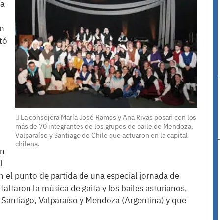
ha
ón
tó
La consejera María José Ramos y Ana Rivas posan con los
más de 70 integrantes de los grupos de baile de Mendoza,
Valparaíso y Santiago de Chile que actuaron en la capital
chilena.
en
l
on el punto de partida de una especial jornada de
faltaron la música de gaita y los bailes asturianos,
e Santiago, Valparaíso y Mendoza (Argentina) y que