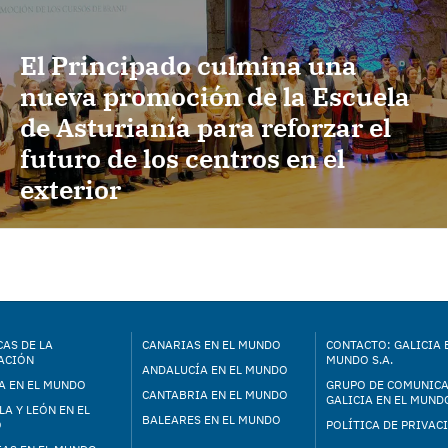
El Principado culmina una
nueva promoción de la Escuela
de Asturianía para reforzar el
futuro de los centros en el
exterior
AS DE LA
CANARIAS EN EL MUNDO
CONTACTO: GALICIA 
ACIÓN
MUNDO S.A.
ANDALUCÍA EN EL MUNDO
A EN EL MUNDO
GRUPO DE COMUNIC
CANTABRIA EN EL MUNDO
GALICIA EN EL MUNDO
LA Y LEÓN EN EL
BALEARES EN EL MUNDO
O
POLÍTICA DE PRIVAC