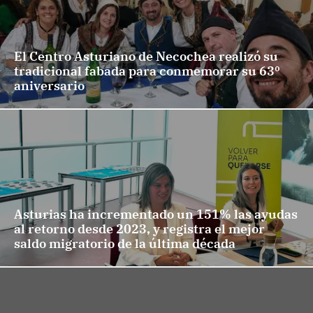
El Centro Asturiano de Necochea realizó su
tradicional fabada para conmemorar su 63º
aniversario
Asturias ha incrementado un 151% las ayudas
al retorno desde 2023, y registra el mejor
saldo migratorio de la última década