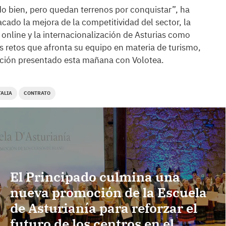
do bien, pero quedan terrenos por conquistar”, ha
ado la mejora de la competitividad del sector, la
online y la internacionalización de Asturias como
es retos que afronta su equipo en materia de turismo,
moción presentado esta mañana con Volotea.
TALIA
CONTRATO
El Principado culmina una
nueva promoción de la Escuela
de Asturianía para reforzar el
futuro de los centros en el