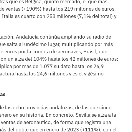
ras que es Bélgica, quinto mercado, el que más
e de ventas (+190%) hasta los 219 millones de euros.
 Italia es cuarto con 258 millones (7,1% del total) y
tación, Andalucía continúa ampliando su radio de
que salta al undécimo lugar, multiplicando por más
e euros por la compra de aeronaves; Brasil, que
con un alza del 104% hasta los 42 millones de euros;
plica por más de 1.077 su dato hasta los 26,9
actura hasta los 24,6 millones y es el vigésimo
tas
 de las ocho provincias andaluzas, de las que cinco
nero en su historia. En concreto, Sevilla se alza a la
 ventas de aeronáutico, de forma que registra una
más del doble que en enero de 2023 (+111%), con el