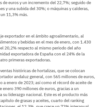
es de euros y un incremento del 22,7%; seguido de
ones y una subida del 30%; o máquinas y calderas,
y un 11,3% más.
e exportador en el ámbito agroalimentario, al
alimentos y bebidas en el mes de enero, con 1.430
del 20,2% respecto al mismo periodo del año
nidad exportadora de España con el 24% de la
uatro primeras exportadoras.
ventas históricas de hortalizas, que se colocan
ortador andaluz general, con 565 millones de euros,
to a enero de 2023; así como el récord de aceite de
e enero 390 millones de euros, gracias a un
 su liderazgo nacional. Este es el producto más
apítulo de grasas y aceites, cuarto del ranking
taciones, el 12,3%, que crece un 72% interanual.