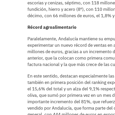
escorias y cenizas, séptimo, con 118 millon
fundición, hierro y acero (8º), con 110 mill
décimo, con 66 millones de euros, el 1,8% 
Récord agroalimentario
Paralelamente, Andalucía mantiene su empuj
experimentar un nuevo récord de ventas en 
millones de euros, gracias a un incremento 
anterior, que la colocan como primera comu
factura nacional y la que más crece de las c
En este sentido, destacan especialmente las 
también en primera posición del ranking exp
el 15,6% del total y un alza del 9,1% respec
oliva, que sumó por primera vez en un mes d
importante incremento del 81%, que refuerza
vendido por Andalucía, que forma parte del c
general, con 444 millones de euros en expor