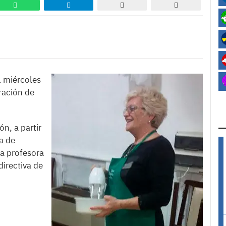
l miércoles
ración de
ón, a partir
a de
la profesora
directiva de