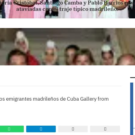
oria Cristóbal, Santiago Camba y Pablo Barrios pos
ataviadas con el traje típico madrileño.
n los emigrantes madrileños de Cuba Gallery from