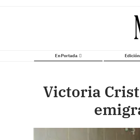
En Portada
Edició
Victoria Crist
emigr