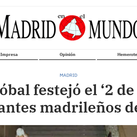
n Impresa
Opinión
Hemerote
MADRID
óbal festejó el ‘2 d
antes madrileños d