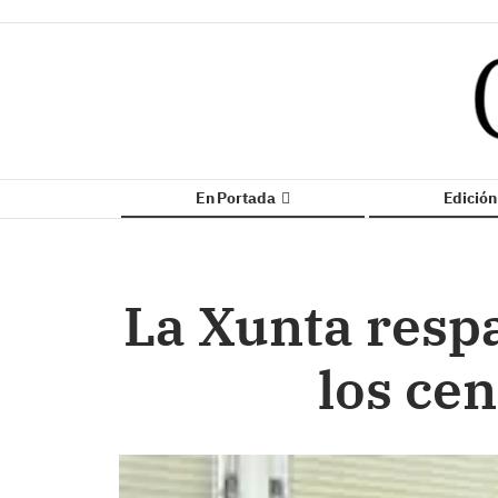
En Portada
Edició
La Xunta respal
los ce