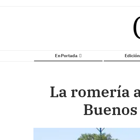
En Portada
Edició
La romería a
Buenos 