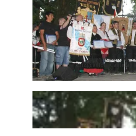
El secretario xera
Emigración, Castelao B