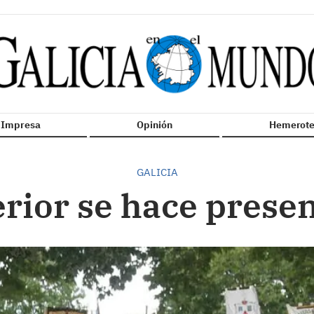
n Impresa
Opinión
Hemerote
GALICIA
erior se hace prese