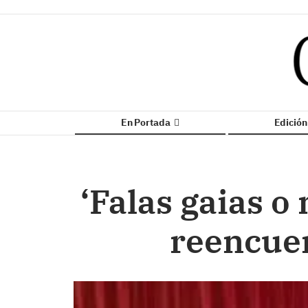
En Portada
Edició
‘Falas gaias o
reencuen