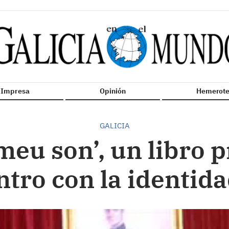
n Impresa
Opinión
Hemerote
GALICIA
 meu son’, un libro p
tro con la identida