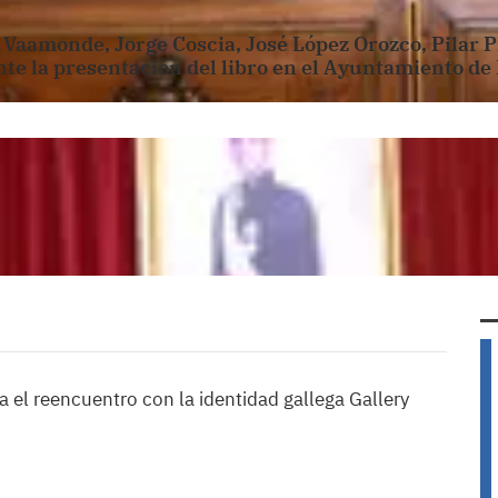
s Vaamonde, Jorge Coscia, José López Orozco, Pilar P
te la presentación del libro en el Ayuntamiento de
ra el reencuentro con la identidad gallega Gallery