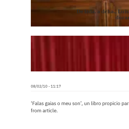
De izda. a dcha., Lui
duran
08/02/10 - 11:17
‘Falas gaias o meu son’, un libro propicio pa
from article.