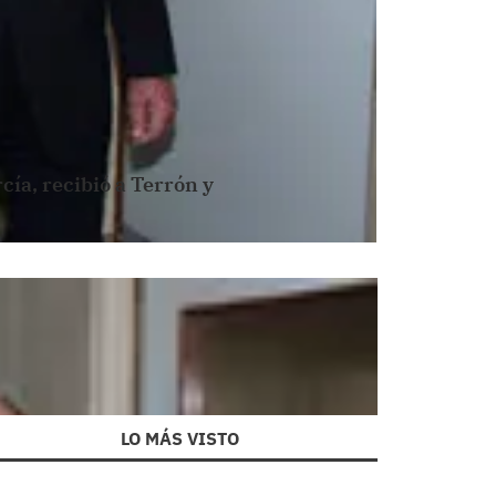
ía, recibió a Terrón y
LO MÁS VISTO