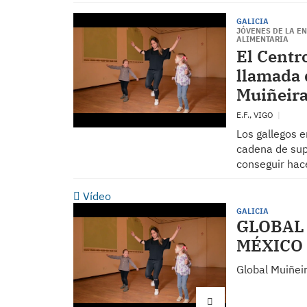
GALICIA
JÓVENES DE LA E
ALIMENTARIA
El Centr
llamada 
Muiñeira
E.F., VIGO
Los gallegos e
cadena de sup
conseguir hac
Vídeo
GALICIA
GLOBAL
MÉXICO
Global Muiñei