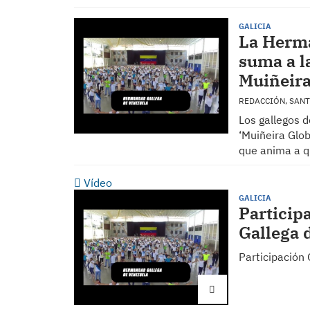
GALICIA
La Herma
suma a l
Muiñeira
REDACCIÓN, SAN
Los gallegos 
‘Muiñeira Glo
que anima a q
Vídeo
GALICIA
Particip
Gallega 
Participación