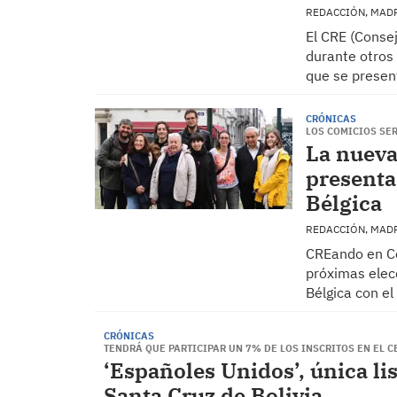
REDACCIÓN, MAD
El CRE (Conse
durante otros
que se prese
CRÓNICAS
LOS COMICIOS SE
La nueva
presenta
Bélgica
REDACCIÓN, MAD
CREando en Co
próximas elec
Bélgica con el
CRÓNICAS
TENDRÁ QUE PARTICIPAR UN 7% DE LOS INSCRITOS EN EL 
‘Españoles Unidos’, única li
Santa Cruz de Bolivia