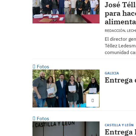
José Tél
para hac
aliment
REDACCIÓN, LECH
El director ge
Téllez Ledesm
comunidad can
Fotos
GALICIA
Entrega 
Fotos
CASTILLA Y LEÓN
Entrega 