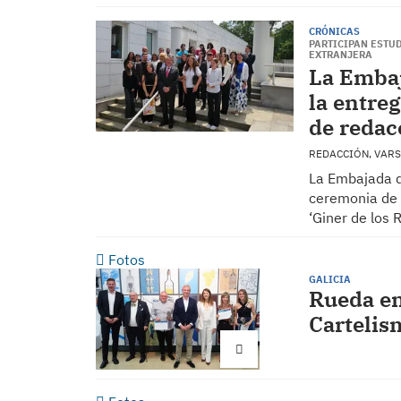
CRÓNICAS
PARTICIPAN ESTU
EXTRANJERA
La Embaj
la entre
de redac
REDACCIÓN, VAR
La Embajada d
ceremonia de 
‘Giner de los R
Fotos
GALICIA
Rueda en
Cartelis