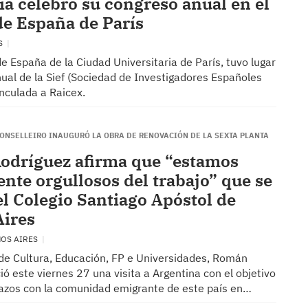
ia celebró su congreso anual en el
de España de París
ÍS
de España de la Ciudad Universitaria de París, tuvo lugar
ual de la Sief (Sociedad de Investigadores Españoles
inculada a Raicex.
 CONSELLEIRO INAUGURÓ LA OBRA DE RENOVACIÓN DE LA SEXTA PLANTA
dríguez afirma que “estamos
nte orgullosos del trabajo” que se
el Colegio Santiago Apóstol de
ires
NOS AIRES
 de Cultura, Educación, FP e Universidades, Román
ció este viernes 27 una visita a Argentina con el objetivo
lazos con la comunidad emigrante de este país en…