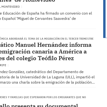
, MONTEVIDEO
 de Educación de España ha firmado un convenio con el
eo Español ‘Miguel de Cervantes Saavedra’ de
ÉMICA ABORDARÁ EL TEMA DE LA MIGRACIÓN EN EL TERCER TRIMESTRE
rático Manuel Hernández informa
 emigración canaria a América a
s del colegio Teófilo Pérez
ERIFE
dez González, catedrático del Departamento de
storia de la Universidad de La Laguna (ULL), impartió el
marzo una charla sobre la emigración de la población…
JERES Y FAMILIAS QUE ESPERARON POR LOS EMIGRANTES QUE NO
ballo presenta su documental