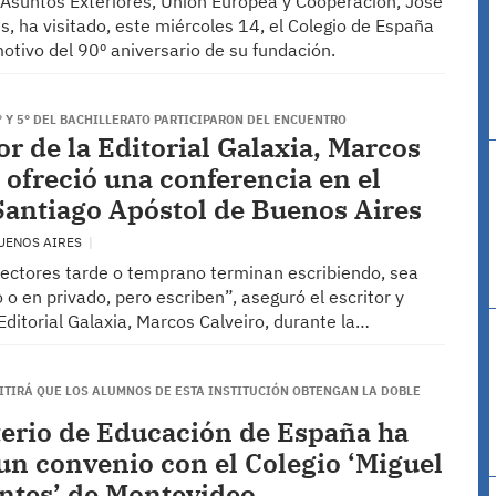
e Asuntos Exteriores, Unión Europea y Cooperación, José
, ha visitado, este miércoles 14, el Colegio de España
otivo del 90º aniversario de su fundación.
° Y 5° DEL BACHILLERATO PARTICIPARON DEL ENCUENTRO
or de la Editorial Galaxia, Marcos
, ofreció una conferencia en el
Santiago Apóstol de Buenos Aires
BUENOS AIRES
lectores tarde o temprano terminan escribiendo, sea
o o en privado, pero escriben”, aseguró el escritor y
 Editorial Galaxia, Marcos Calveiro, durante la…
ITIRÁ QUE LOS ALUMNOS DE ESTA INSTITUCIÓN OBTENGAN LA DOBLE
terio de Educación de España ha
un convenio con el Colegio ‘Miguel
ntes’ de Montevideo