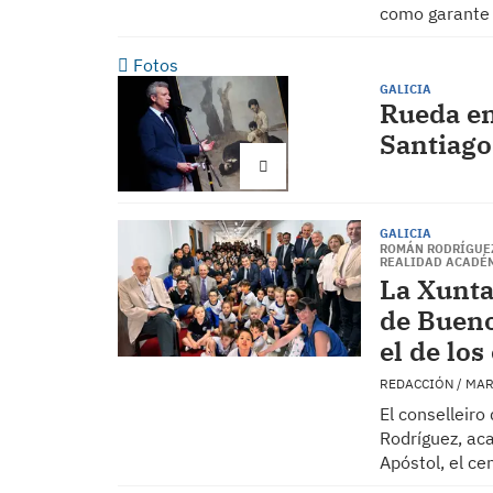
como garante d
Fotos
GALICIA
Rueda en
Santiago
GALICIA
ROMÁN RODRÍGUEZ
REALIDAD ACADÉ
La Xunta
de Bueno
el de los
REDACCIÓN / MAR
El conselleiro
Rodríguez, aca
Apóstol, el ce