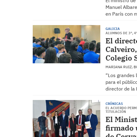
El ministro d
Manuel Albares
en París con m
GALICIA
ALUMNOS DE 3°, 4
El direct
Calveiro
Colegio 
MARIANA RUIZ, 
“Los grandes 
para el públic
director de la
CRÓNICAS
EL ACUERDO PERM
TITULACIÓN
El Minis
firmado 
de Cerva