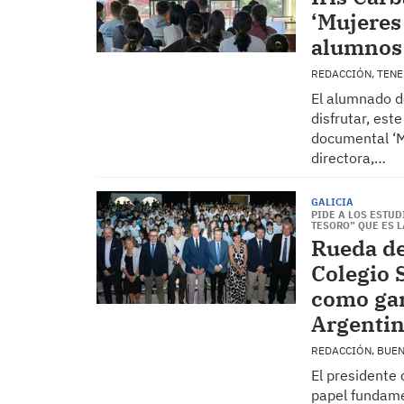
‘Mujeres
alumnos 
REDACCIÓN, TEN
El alumnado d
disfrutar, est
documental ‘M
directora,…
GALICIA
PIDE A LOS ESTU
TESORO” QUE ES 
Rueda de
Colegio 
como gar
Argenti
REDACCIÓN, BUE
El presidente 
papel fundame