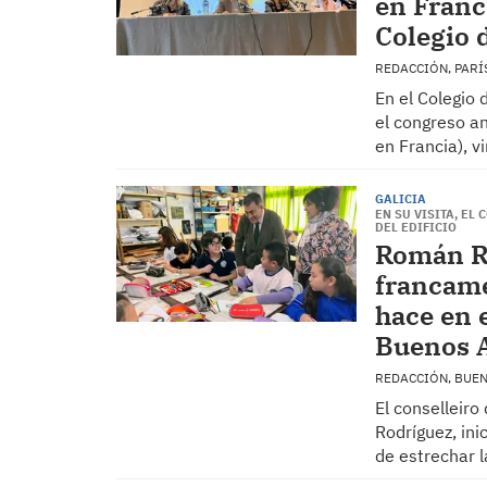
en Franc
Colegio 
REDACCIÓN, PAR
En el Colegio 
el congreso an
en Francia), v
GALICIA
EN SU VISITA, EL
DEL EDIFICIO
Román Ro
francame
hace en 
Buenos A
REDACCIÓN, BUE
El conselleiro
Rodríguez, ini
de estrechar 