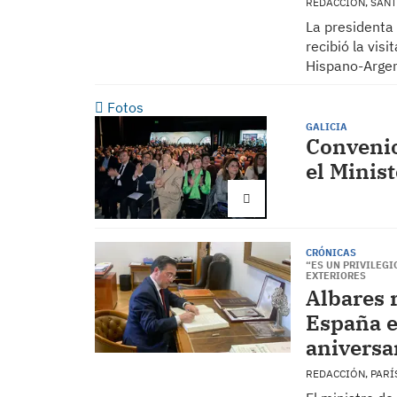
REDACCIÓN, SAN
La presidenta 
recibió la vis
Hispano-Argen
Fotos
GALICIA
Convenio
el Minis
CRÓNICAS
“ES UN PRIVILEGI
EXTERIORES
Albares r
España e
aniversa
REDACCIÓN, PAR