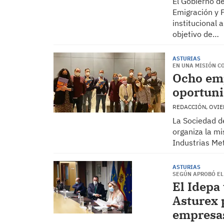
El Gobierno de
Emigración y P
institucional 
objetivo de…
ASTURIAS
EN UNA MISIÓN C
Ocho emp
oportuni
REDACCIÓN, OVI
La Sociedad d
organiza la mi
Industrias Metá
ASTURIAS
SEGÚN APROBÓ EL
El Idepa
Asturex 
empresas