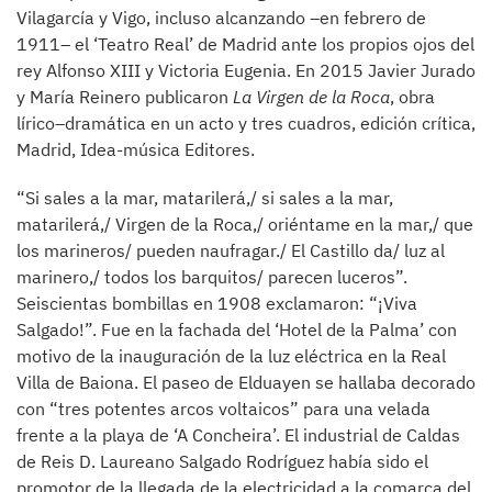
Vilagarcía y Vigo, incluso alcanzando –en febrero de
1911– el ‘Teatro Real’ de Madrid ante los propios ojos del
rey Alfonso XIII y Victoria Eugenia. En 2015 Javier Jurado
y María Reinero publicaron
La Virgen de la Roca
, obra
lírico–dramática en un acto y tres cuadros, edición crítica,
Madrid, Idea-música Editores.
“Si sales a la mar, matarilerá,/ si sales a la mar,
matarilerá,/ Virgen de la Roca,/ oriéntame en la mar,/ que
los marineros/ pueden naufragar./ El Castillo da/ luz al
marinero,/ todos los barquitos/ parecen luceros”.
Seiscientas bombillas en 1908 exclamaron: “¡Viva
Salgado!”. Fue en la fachada del ‘Hotel de la Palma’ con
motivo de la inauguración de la luz eléctrica en la Real
Villa de Baiona. El paseo de Elduayen se hallaba decorado
con “tres potentes arcos voltaicos” para una velada
frente a la playa de ‘A Concheira’. El industrial de Caldas
de Reis D. Laureano Salgado Rodríguez había sido el
promotor de la llegada de la electricidad a la comarca del