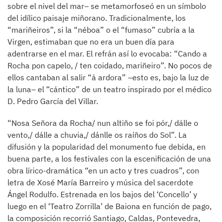
sobre el nivel del mar– se metamorfoseó en un símbolo
del idílico paisaje miñorano. Tradicionalmente, los
“mariñeiros”, si la “néboa” o el “fumaso” cubría a la
Virgen, estimaban que no era un buen día para
adentrarse en el mar. El refrán así lo evocaba: “Cando a
Rocha pon capelo, / ten coidado, mariñeiro”. No pocos de
ellos cantaban al salir “á ardora” –esto es, bajo la luz de
la luna– el “cántico” de un teatro inspirado por el médico
D. Pedro García del Villar.
“Nosa Señora da Rocha/ nun altiño se foi pór,/ dálle o
vento,/ dálle a chuvia,/ dánlle os raíños do Sol”. La
difusión y la popularidad del monumento fue debida, en
buena parte, a los festivales con la escenificación de una
obra lírico-dramática “en un acto y tres cuadros”, con
letra de Xosé María Barreiro y música del sacerdote
Ángel Rodulfo. Estrenada en los bajos del ‘Concello’ y
luego en el ‘Teatro Zorrilla’ de Baiona en función de pago,
la composición recorrió Santiago, Caldas, Pontevedra,