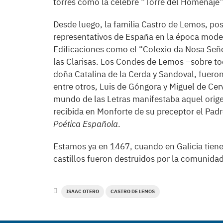
torres como la célebre “Torre del Homenaje”
Desde luego, la familia Castro de Lemos, p
representativos de España en la época mode
Edificaciones como el “Colexio da Nosa Seño
las Clarisas. Los Condes de Lemos ­–sobre t
doña Catalina de la Cerda y Sandoval, fuer
entre otros, Luis de Góngora y Miguel de Cer
mundo de las Letras manifestaba aquel origen
recibida en Monforte de su preceptor el Padr
Poética Española
.
Estamos ya en 1467, cuando en Galicia tiene 
castillos fueron destruidos por la comunida
ISAAC OTERO
CASTRO DE LEMOS