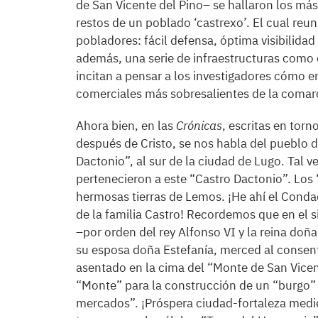
de San Vicente del Pino– se hallaron los más 
restos de un poblado ‘castrexo’. El cual reu
pobladores: fácil defensa, óptima visibilidad
además, una serie de infraestructuras como 
incitan a pensar a los investigadores cómo 
comerciales más sobresalientes de la comar
Ahora bien, en las
Crónicas
, escritas en torno
después de Cristo, se nos habla del pueblo d
Dactonio”, al sur de la ciudad de Lugo. Tal v
pertenecieron a este “Castro Dactonio”. Los
hermosas tierras de Lemos. ¡He ahí el Conda
de la familia Castro! Recordemos que en el 
–por orden del rey Alfonso VI y la reina do
su esposa doña Estefanía, merced al consen
asentado en la cima del “Monte de San Vicent
“Monte” para la construcción de un “burgo” as
mercados”. ¡Próspera ciudad-fortaleza medi