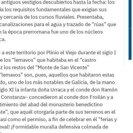
antiguos vestigios descubiertos hasta la fecha: los
nía los requisitos fundamentales que exigían sus
 y cercanía de los cursos fluviales. Presentaba,
canalizaciones para el agua y trazado de “rúas” que
en la época prerromana fue uno de los núcleos
ca.
 a este territorio por Plinio el Viejo durante el siglo I
e los “lemavos” que habitaba en el “castro
ez los restos del “Monte de San Vicente”
 “lemavos” son, pues, aquellos que habitaron estas
do, uno de los más notables de Galicia, de la mano
siglo XI la infanta doña Urraca y el conde don Ramón
ña Constanza– concedieron al conde don Froilán y a
timiento del abad del monasterio benedictino
e”, que aquél otorgaría parte de sus terrenos en el
í como el permiso, a fin de celebrar en él “ferias y
eval! ¡Formidable muralla defensiva colmada de