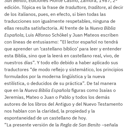
San Benito
, Ediciones Monte Casino, Zamora, 1987, 2ª
edición. Tópica es la frase de
traduttore, traditore
, al decir
de los italianos, pues, en efecto, si bien todas las
traducciones son igualmente respetables, ninguna de
ellas resulta satisfactoria. Al frente de la
Nueva Biblia
Española
, Luis Alfonso Schökel y Juan Mateos escriben
con líneas de entusiasmo: “El lector español no tendrá
que aprender un ‘castellano bíblico’ para leer y entender
esta Biblia, sino que la leerá en castellano real, vivo, de
nuestros días”. Y todo ello debido a haber aplicado sus
traductores “de modo reflejo y sistemático, los principios
formulados por la moderna lingüística y la nueva
estilística, o deducidos de su práctica”. De tal manera
que en la
Nueva Biblia Española
figuras como Isaías o
Jeremías, Mateo o Juan o Pablo y todos los demás
autores de los libros del Antiguo y del Nuevo Testamento
nos hablan con la claridad, la propiedad y la
espontaneidad de un castellano de hoy.
“La presente versión de la
Regla de San Benito
–señala