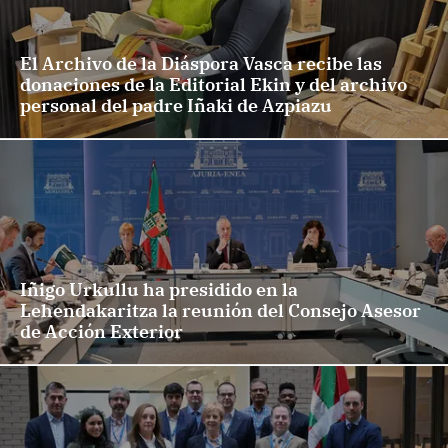
El Archivo de la Diáspora Vasca recibe las
donaciones de la Editorial Ekin y del archivo
personal del padre Iñaki de Azpiazu
Iñigo Urkullu ha presidido en la
Lehendakaritza la reunión del Consejo Asesor
de Acción Exterior