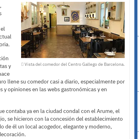
,
s
 el
ctual
oria.
ción
Vista del comedor del Centro Gallego de Barcelona.
tas y
hace
ro llene su comedor casi a diario, especialmente por
es y opiniones en las webs gastronómicas y en
ue contaba ya en la ciudad condal con el Arume, el
gio, se hicieron con la concesión del establecimiento
o de él un local acogedor, elegante y moderno,
decoración.