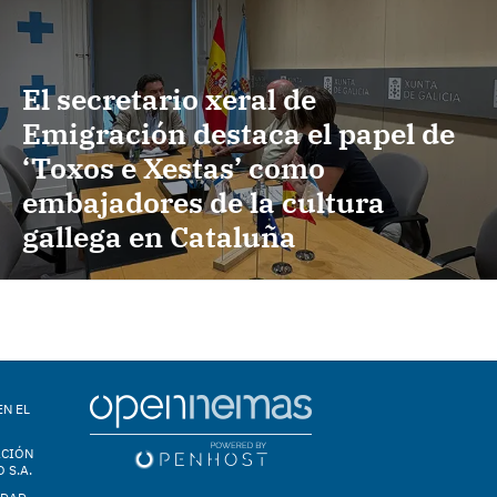
El secretario xeral de
Emigración destaca el papel de
‘Toxos e Xestas’ como
embajadores de la cultura
gallega en Cataluña
EN EL
ACIÓN
 S.A.