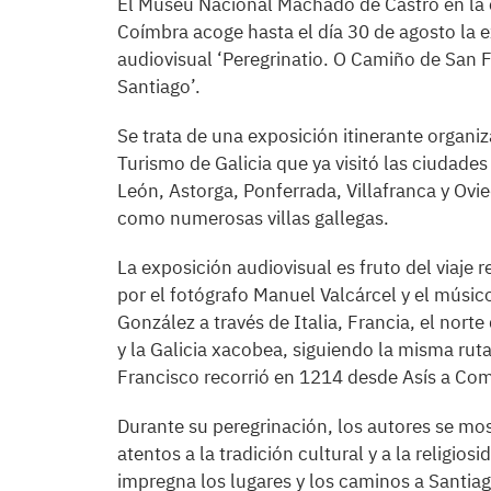
El Museu Nacional Machado de Castro en la 
Coímbra acoge hasta el día 30 de agosto la 
audiovisual ‘Peregrinatio. O Camiño de San 
Santiago’.
Se trata de una exposición itinerante organi
Turismo de Galicia que ya visitó las ciudades
León, Astorga, Ponferrada, Villafranca y Ovie
como numerosas villas gallegas.
La exposición audiovisual es fruto del viaje r
por el fotógrafo Manuel Valcárcel y el músi
González a través de Italia, Francia, el nort
y la Galicia xacobea, siguiendo la misma rut
Francisco recorrió en 1214 desde Asís a Co
Durante su peregrinación, los autores se mo
atentos a la tradición cultural y a la religios
impregna los lugares y los caminos a Santiag