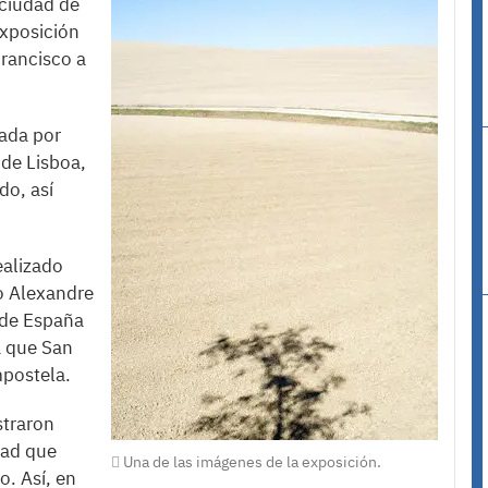
ciudad de
exposición
Francisco a
zada por
 de Lisboa,
do, así
ealizado
co Alexandre
e de España
a que San
mpostela.
straron
idad que
Una de las imágenes de la exposición.
o. Así, en